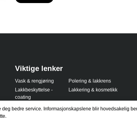
Viktige lenker
Vask & rengjøring
Polering & lakkrens
Lakkbeskyttelse -
Lakkering & kosmetikk
coating
Dekk & felg tjenester
Båt klargjøring
te deg bedre service. Informasjonskapslene blir hovedsakelig ben
Timebestilling
Kontakt oss
tte.