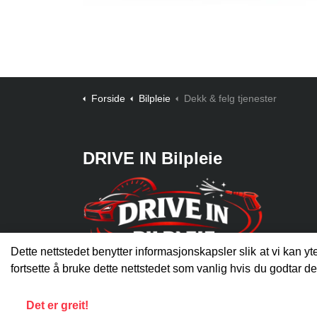
Forside
Bilpleie
Dekk & felg tjenester
DRIVE IN Bilpleie
Dette nettstedet benytter informasjonskapsler slik at vi kan y
fortsette å bruke dette nettstedet som vanlig hvis du godtar de
Austadgata 18
3043 Drammen
Det er greit!